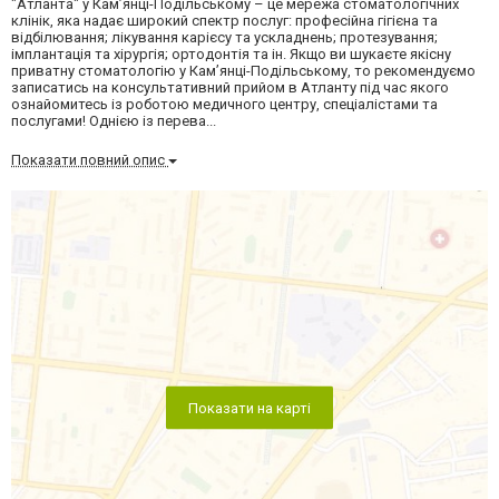
"Атланта" у Кам’янці-Подільському – це мережа стоматологічних
клінік, яка надає широкий спектр послуг: професійна гігієна та
відбілювання; лікування карієсу та ускладнень; протезування;
імплантація та хірургія; ортодонтія та ін. Якщо ви шукаєте якісну
приватну стоматологію у Кам’янці-Подільському, то рекомендуємо
записатись на консультативний прийом в Атланту під час якого
ознайомитесь із роботою медичного центру, спеціалістами та
послугами! Однією із перева...
Показати повний опис
Показати на карті