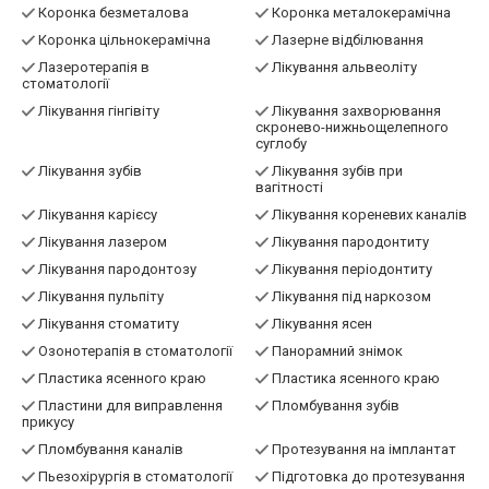
Коронка безметалова
Коронка металокерамічна
Коронка цільнокерамічна
Лазерне відбілювання
Лазеротерапія в
Лікування альвеоліту
стоматології
Лікування гінгівіту
Лікування захворювання
скронево-нижньощелепного
суглобу
Лікування зубів
Лікування зубів при
вагітності
Лікування карієсу
Лікування кореневих каналів
Лікування лазером
Лікування пародонтиту
Лікування пародонтозу
Лікування періодонтиту
Лікування пульпіту
Лікування під наркозом
Лікування стоматиту
Лікування ясен
Озонотерапія в стоматології
Панорамний знімок
Пластика ясенного краю
Пластика ясенного краю
Пластини для виправлення
Пломбування зубів
прикусу
Пломбування каналів
Протезування на імплантат
Пьезохірургія в стоматології
Підготовка до протезування