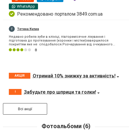
WhatsApp
Рекомендовано порталом 3849.com.ua
Тетяна Кулик
Недавно робила зуби в клініці, півторамісячне лікування і
підготовка до протезування (коронки і містки)завершилося
покриттям яке не сподобалося.Розчарування від очікуваного...
8
Отримай 10% знижку за активність!
АКЦІЯ
Забудьте про шприци та голки!
!
Всі акції
Фотоальбоми (6)