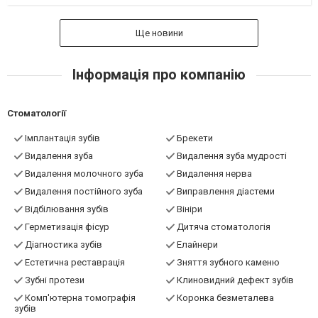
Ще новини
Інформація про компанію
Стоматології
Імплантація зубів
Брекети
Видалення зуба
Видалення зуба мудрості
Видалення молочного зуба
Видалення нерва
Видалення постійного зуба
Виправлення діастеми
Відбілювання зубів
Вініри
Герметизація фісур
Дитяча стоматологія
Діагностика зубів
Елайнери
Естетична реставрація
Зняття зубного каменю
Зубні протези
Клиновидний дефект зубів
Комп'ютерна томографія
Коронка безметалева
зубів