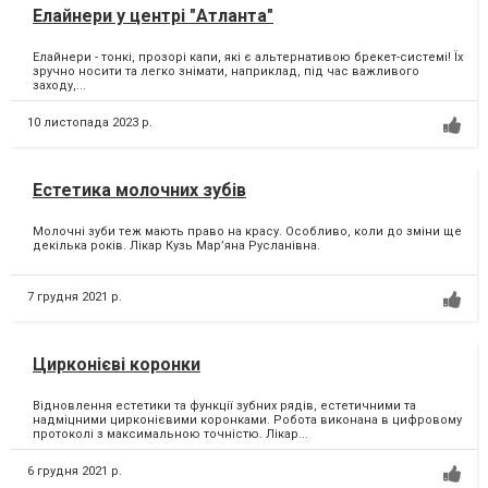
Елайнери у центрі "Атланта"
Елайнери - тонкі, прозорі капи, які є альтернативою брекет-системі! Їх
зручно носити та легко знімати, наприклад, під час важливого
заходу,...
10 листопада 2023 р.
Естетика молочних зубів
Молочні зуби теж мають право на красу. Особливо, коли до зміни ще
декілька років. Лікар Кузь Мар’яна Русланівна.
7 грудня 2021 р.
Цирконієві коронки
Відновлення естетики та функції зубних рядів, естетичними та
надміцними цирконієвими коронками. Робота виконана в цифровому
протоколі з максимальною точністю. Лікар...
6 грудня 2021 р.