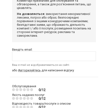
Коментарі призначені для спілкування та
обговорення, а також для роз'яснення питань, що
цікавлять.
Не дозволяється:
використання ненормативної
лексики, погроз або образ; безпосереднє
порівняння з іншими конкуруючими компаніями;
безпідставні заяви, що ображають діяльність
компанії і / або її послуги; розміщення посилань на
сторонні інтернет-ресурси; реклама та
самореклама.
Введіть email:
Ваш e-mail не відображатиметься на сайті
або
Авторизуйтесь
для написання відгуку
Обслуговування
0/12
Якість наданих послуг
0/12
Відповідність товару/послуги з описом
0/12