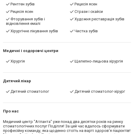
Рентген зубів
Рецесія ясен
Рецесія ясен
Стрази і скайси
Фторування зубів і
Художня реставрація зубів
відновлення емалі
Хірургічне лікування зубів
Чистка зубів
Медичні і оздоровчі центри
Хірургія
Щелепно-лицьова хірургія
Дитячий лікар
Дитячий стоматолог
Дитячий стоматолог-хірург
Про нас
Медичний центр "Атланта" уже понад два десятки років на ринку
стоматологічних послуг Поділля! За цей час вдалось сформувати
професійну команду, яка щоденно стоїть на варті здоров’я пацієнтів!