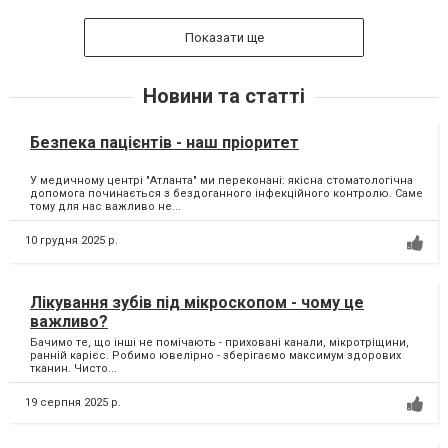
Показати ще
Новини та статті
Безпека пацієнтів - наш пріоритет
У медичному центрі "Атланта" ми переконані: якісна стоматологічна
допомога починається з бездоганного інфекційного контролю. Саме
тому для нас важливо не...
10 грудня 2025 р.
Лікування зубів під мікроскопом - чому це
важливо?
Бачимо те, що інші не помічають - приховані канали, мікротріщини,
ранній карієс. Робимо ювелірно - зберігаємо максимум здорових
тканин. Чисто...
19 серпня 2025 р.