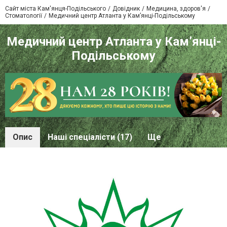
Сайт міста Кам'янця-Подільського
Довідник
Медицина, здоров'я
Стоматології
Медичний центр Атланта у Кам’янці-Подільському
Медичний центр Атланта у Кам’янці-
Подільському
Опис
Наші спеціалісти (17)
Ще