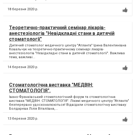
18 березня 2020 р.
Теоретично-практичний семінар лікарів-
анестезіологів "Невідкладні стани в дитячій
стоматології"
Дитячий стоматолог медичного центру "Атланта" Ірина Валентинівна
Ковальчук на теоретично-практичному семінарі лікарів-
анестезіологів "Невідкладні стани в дитячій стоматології". Важлива
тема, важливі...
14 березня 2020 р.
Стоматологічна виставка "МЕДВІН:
СТОМАТОЛОГІЯ".
Івано-Франківський стоматологічний форум та стоматологічна
виставка "МЕДВІН: СТОМАТОЛОГІЯ". Лікамі медичного центру "Атланта"
безперервно удосконалюються! Відвідали стоматологічну виставку:
Болдарева Лілія Віталіївна,...
13 березня 2020 р.