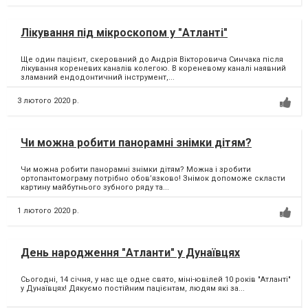
Лікування під мікроскопом у "Атланті"
Ще один пацієнт, скерований до Андрія Вікторовича Синчака після
лікування кореневих каналів колегою. В кореневому каналі наявний
зламаний ендодонтичний інструмент,...
3 лютого 2020 р.
Чи можна робити панорамні знімки дітям?
Чи можна робити панорамні знімки дітям? Можна і зробити
ортопантомограму потрібно обов’язково! Знімок допоможе скласти
картину майбутнього зубного ряду та...
1 лютого 2020 р.
День народження "Атланти" у Дунаївцях
Сьогодні, 14 січня, у нас ще одне свято, міні-ювілей 10 років "Атланті"
у Дунаївцях! Дякуємо постійним пацієнтам, людям які за...