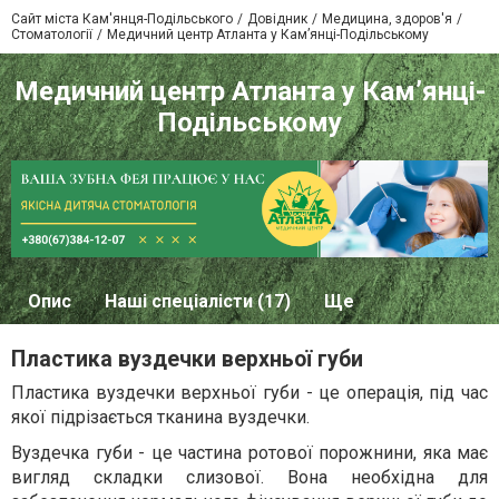
Сайт міста Кам'янця-Подільського
Довідник
Медицина, здоров'я
Стоматології
Медичний центр Атланта у Кам’янці-Подільському
Медичний центр Атланта у Кам’янці-
Подільському
Опис
Наші спеціалісти (17)
Ще
Пластика вуздечки верхньої губи
Пластика вуздечки верхньої губи - це операція, під час
якої підрізається тканина вуздечки.
Вуздечка губи - це частина ротової порожнини, яка має
вигляд складки слизової. Вона необхідна для