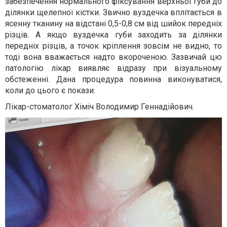
забезпечення нормального фіксування верхньої губи до
ділянки щелепної кістки. Звично вуздечка вплітається в
ясенну тканину на відстані 0,5-0,8 см від шийок передніх
різців. А якщо вуздечка губи заходить за ділянки
передніх різців, а точок кріплення зовсім не видно, то
тоді вона вважається надто вкороченою. Зазвичай цю
патологію лікар виявляє відразу при візуальному
обстеженні. Дана процедура повинна виконуватися,
коли до цього є покази.
Лікар-стоматолог Хіміч Володимир Геннадійович.