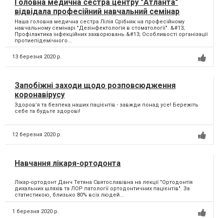
Головна медична сестра центру "Атланта"
відвідала професійний навчальний семінар
Наша головна медична сестра Лілія Срібняк на професійному
навчальному семінарі "Дезінфектологія в стоматології". &#13;
Профілактика інфекційних захворювань.&#13; Особливості організації
протиепідемічного...
13 березня 2020 р.
Запобіжні заходи щодо розповсюдження
коронавірусу
Здоров’я та безпека наших пацієнтів - завжди понад усе! Бережіть
себе та будьте здорові!
12 березня 2020 р.
Навчання лікаря-ортодонта
Лікар-ортодонт Данч Тетяна Святославівна на лекції "Ортодонтія
дихальних шляхів та ЛОР патології ортодонтичних пацієнтів". За
статистикою, близько 80% всіх людей...
1 березня 2020 р.