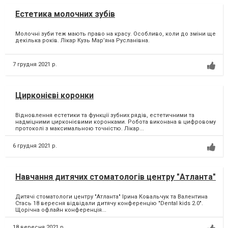
Естетика молочних зубів
Молочні зуби теж мають право на красу. Особливо, коли до зміни ще
декілька років. Лікар Кузь Мар’яна Русланівна.
7 грудня 2021 р.
Цирконієві коронки
Відновлення естетики та функції зубних рядів, естетичними та
надміцними цирконієвими коронками. Робота виконана в цифровому
протоколі з максимальною точністю. Лікар...
6 грудня 2021 р.
Навчання дитячих стоматологів центру "Атланта"
Дитячі стоматологи центру "Атланта" Ірина Ковальчук та Валентина
Стась 18 вересня відвідали дитячу конференцію "Dental kids 2.0".
Щорічна офлайн конференція...
18 вересня 2021 р.