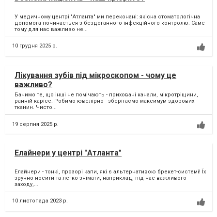
У медичному центрі "Атланта" ми переконані: якісна стоматологічна
допомога починається з бездоганного інфекційного контролю. Саме
тому для нас важливо не...
10 грудня 2025 р.
Лікування зубів під мікроскопом - чому це
важливо?
Бачимо те, що інші не помічають - приховані канали, мікротріщини,
ранній карієс. Робимо ювелірно - зберігаємо максимум здорових
тканин. Чисто...
19 серпня 2025 р.
Елайнери у центрі "Атланта"
Елайнери - тонкі, прозорі капи, які є альтернативою брекет-системі! Їх
зручно носити та легко знімати, наприклад, під час важливого
заходу,...
10 листопада 2023 р.