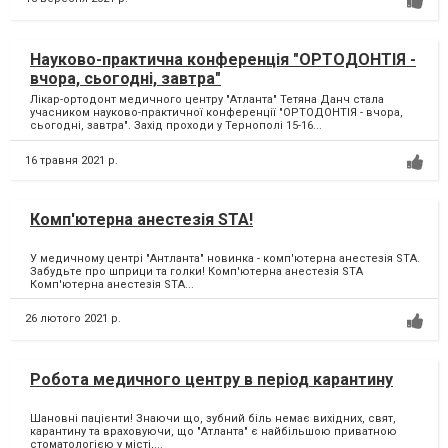
Науково-практична конференція "ОРТОДОНТІЯ -
вчора, сьогодні, завтра"
Лікар-ортодонт медичного центру "Атланта" Тетяна Данч стала
учасником науково-практичної конференції "ОРТОДОНТІЯ - вчора,
сьогодні, завтра". Захід проходи у Тернополі 15-16...
16 травня 2021 р.
Комп'ютерна анестезія STA!
У медичному центрі "Антланта" новинка - комп'ютерна анестезія STA.
Забудьте про шприци та голки! Комп'ютерна анестезія STA
Комп'ютерна анестезія STA...
26 лютого 2021 р.
Робота медичного центру в період карантину
Шановні пацієнти! Знаючи що, зубний біль немає вихідних, свят,
карантину та враховуючи, що "Атланта" є найбільшою приватною
стоматологією у місті,...