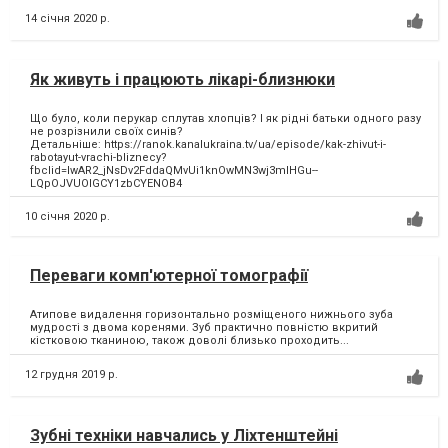
14 січня 2020 р.
Як живуть і працюють лікарі-близнюки
Що було, коли перукар сплутав хлопців? І як рідні батьки одного разу
не розрізнили своїх синів?
Детальніше: https://ranok.kanalukraina.tv/ua/episode/kak-zhivut-i-
rabotayut-vrachi-bliznecy?
fbclid=IwAR2_jNsDv2FddaQMvUi1knOwMN3wj3mlHGu--
LQpOJVUOlGCY1zbCYENOB4
10 січня 2020 р.
Переваги комп'ютерної томографії
Атипове видалення горизонтально розміщеного нижнього зуба
мудрості з двома коренями. Зуб практично повністю вкритий
кістковою тканиною, також доволі близько проходить...
12 грудня 2019 р.
Зубні техніки навчались у Ліхтенштейні